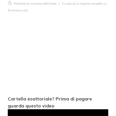
Richiesta di rimozione della fonte
|
Visualizza la risposta completa su
fiscomania.com
Cartella esattoriale? Prima di pagare
guarda questo video