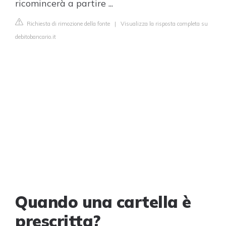
ricomincerà a partire ...
Richiesta di rimozione della fonte
|
Visualizza la risposta completa su
debitobancario.it
Quando una cartella è
prescritta?