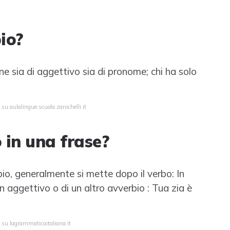
io?
one sia di aggettivo sia di pronome; chi ha solo
 su aulalingue.scuola.zanichelli.it
 in una frase?
bio, generalmente si mette dopo il verbo: In
 aggettivo o di un altro avverbio : Tua zia è
a su lagrammaticaitaliana.it