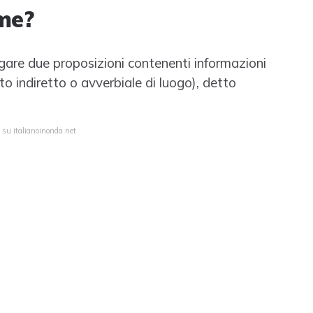
me?
egare due proposizioni contenenti informazioni
 indiretto o avverbiale di luogo), detto
 su italianoinonda.net