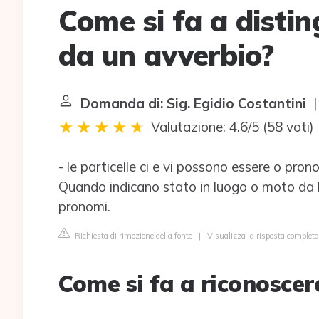
Come si fa a disti
da un avverbio?
Domanda di: Sig. Egidio Costantini
|
Valutazione: 4.6/5
(
58 voti
)
- le particelle ci e vi possono essere o pron
Quando indicano stato in luogo o moto da luo
pronomi.
Richiesta di rimozione della fonte
|
Visualizza la risposta completa
Come si fa a riconosce