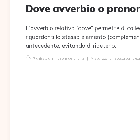
Dove avverbio o prono
L'avverbio relativo “dove” permette di coll
riguardanti lo stesso elemento (complemento
antecedente, evitando di ripeterlo.
Richiesta di rimozione della fonte
|
Visualizza la risposta completa