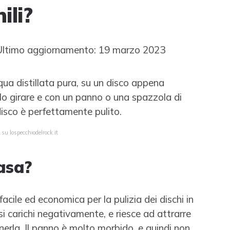
ili?
ltimo aggiornamento: 19 marzo 2023
'acqua distillata pura, su un disco appena
rlo girare e con un panno o una spazzola di
 disco è perfettamente pulito.
 su lospecchiodelrock.it
casa?
acile ed economica per la pulizia dei dischi in
e si carichi negativamente, e riesce ad attrarre
enerla. Il panno è molto morbido, e quindi non