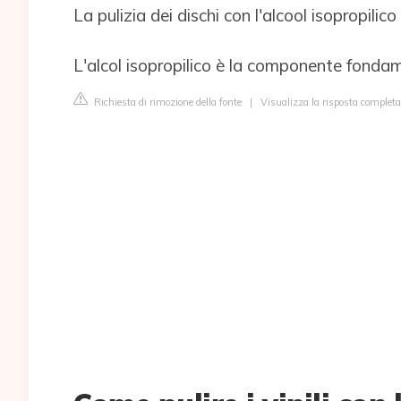
La pulizia dei dischi con l'alcool isopropilico
L'alcol isopropilico è la componente fondamen
Richiesta di rimozione della fonte
|
Visualizza la risposta completa 