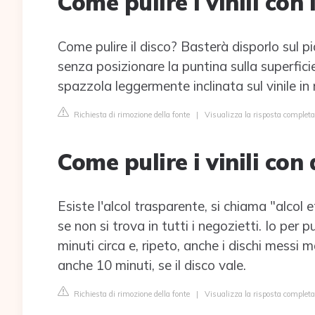
Come pulire i vinili con
Come pulire il disco? Basterà disporlo sul pi
senza posizionare la puntina sulla superfici
spazzola leggermente inclinata sul vinile in 
Richiesta di rimozione della fonte
|
Visualizza la risposta completa
Come pulire i vinili con 
Esiste l'alcol trasparente, si chiama "alcol
se non si trova in tutti i negozietti. Io per p
minuti circa e, ripeto, anche i dischi messi 
anche 10 minuti, se il disco vale.
Richiesta di rimozione della fonte
|
Visualizza la risposta complet