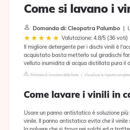
Come si lavano i vin
Domanda di: Cleopatra Palumbo
| U
Valutazione: 4.8/5
(
36 voti
)
Il migliore detergente per i dischi vinili è l
acquistato basta metterlo sul giradischi fa
velluto inumidita di acqua distillata pura il
Richiesta di rimozione della fonte
|
Visualizza la risposta completa
Come lavare i vinili in 
Usare un panno antistatico è soluzione più f
vinile. Il panno antistatico evita che il vinil
la polvere che si trova nei solchi ed a tratt