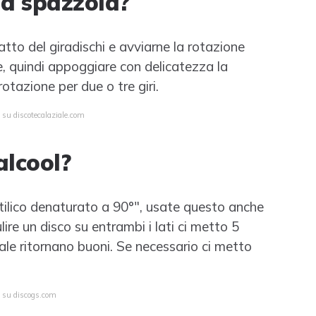
 la spazzola?
atto del giradischi e avviarne la rotazione
e, quindi appoggiare con delicatezza la
rotazione per due o tre giri.
 su discotecalaziale.com
alcool?
 etilico denaturato a 90°", usate questo anche
ulire un disco su entrambi i lati ci metto 5
male ritornano buoni. Se necessario ci metto
a su discogs.com