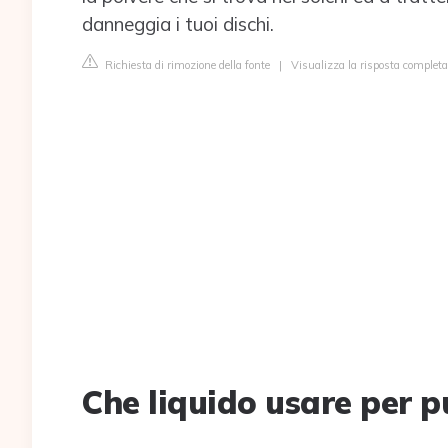
danneggia i tuoi dischi.
Richiesta di rimozione della fonte
|
Visualizza la risposta completa 
Che liquido usare per pul