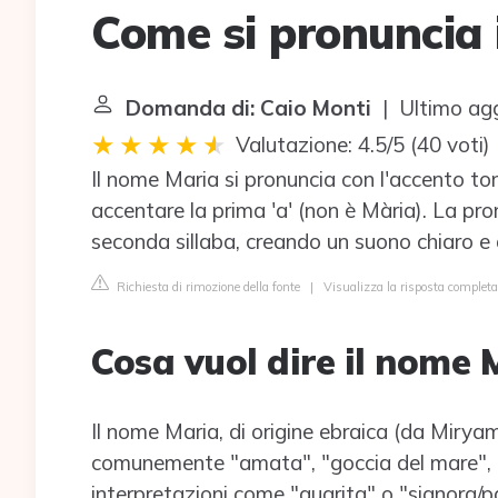
Come si pronuncia 
Domanda di: Caio Monti
| Ultimo agg
Valutazione: 4.5/5
(
40 voti
)
Il nome Maria si pronuncia con l'accento ton
accentare la prima 'a' (non è Mària). La pro
seconda sillaba, creando un suono chiaro e di
Richiesta di rimozione della fonte
|
Visualizza la risposta complet
Cosa vuol dire il nome 
Il nome Maria, di origine ebraica (da Miryam
comunemente "amata", "goccia del mare", "
interpretazioni come "guarita" o "signora/pa