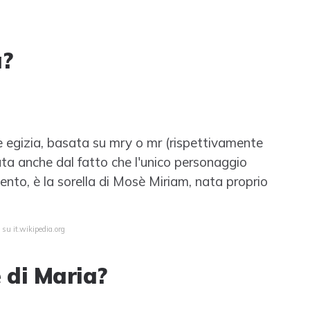
a?
e egizia, basata su mry o mr (rispettivamente
ta anche dal fatto che l'unico personaggio
nto, è la sorella di Mosè Miriam, nata proprio
 su it.wikipedia.org
 di Maria?