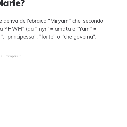
Marie?
me deriva dell'ebraico "Miryam" che, secondo
ta da YHWH" (da "myr" = amata e "Yam" =
, "principessa", "forte" o "che governa",
a su pampers.it