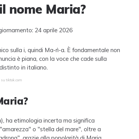
il nome Maria?
iornamento: 24 aprile 2026
ico sulla i, quindi Ma-rì-a. È fondamentale non
nuncia è piana, con la voce che cade sulla
stinto in italiano.
a su tiktok.com
Maria?
), ha etimologia incerta ma significa
amarezza" o "stella del mare", oltre a
drona", grazie alla popolarità di Maria,