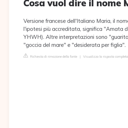
Cosa vuol dire il nome 
Versione francese dell'Italiano Maria, il no
l'ipotesi più accreditata, significa "Ama
YHWH). Altre interpretazioni sono "guarita"
"goccia del mare" e "desiderata per figlia".
Richiesta di rimozione della fonte
|
Visualizza la risposta complet