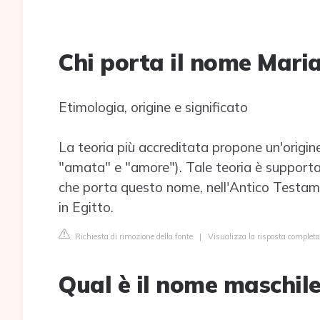
Chi porta il nome Mari
Etimologia, origine e significato
La teoria più accreditata propone un'origin
"amata" e "amore"). Tale teoria è supporta
che porta questo nome, nell'Antico Testame
in Egitto.
Richiesta di rimozione della fonte
|
Visualizza la risposta completa
Qual è il nome maschile