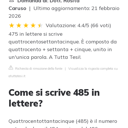
Domanda di: Dott. Rosita
Caruso
| Ultimo aggiornamento: 21 febbraio
2026
Valutazione: 4.4/5
(
66 voti
)
475 in lettere si scrive
quattrocentosettantacinque. È composto da
quattrocento + settanta + cinque, unito in
un'unica parola. A Tutta Tesi!.
Richiesta di rimozione della fonte
|
Visualizza la risposta completa su
atuttatesi.it
Come si scrive 485 in
lettere?
Quattrocentottantacinque (485) è il numero