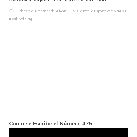
Richiesta di rimozione della fonte
|
Visualizza la risposta completa su
it.wikipedia.org
Como se Escribe el Número 475