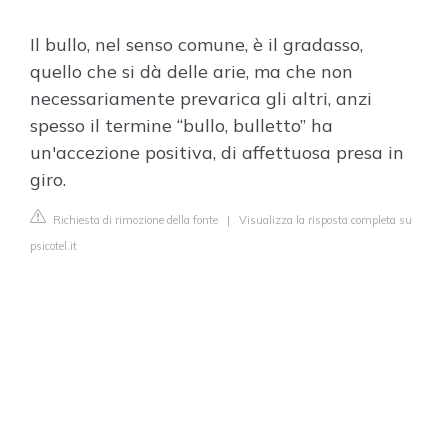
Il bullo, nel senso comune, è il gradasso,
quello che si dà delle arie, ma che non
necessariamente prevarica gli altri, anzi
spesso il termine “bullo, bulletto” ha
un'accezione positiva, di affettuosa presa in
giro.
Richiesta di rimozione della fonte
|
Visualizza la risposta completa su
psicotel.it