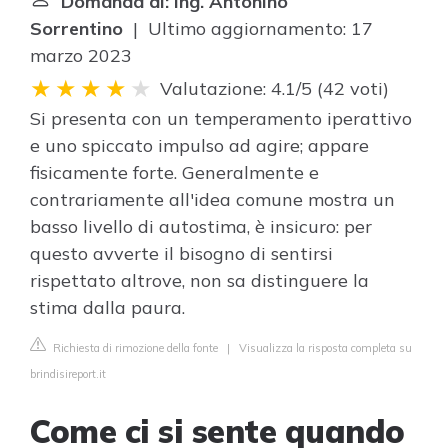
Domanda di: Ing. Antonino
Sorrentino
| Ultimo aggiornamento: 17
marzo 2023
Valutazione: 4.1/5
(
42 voti
)
Si presenta con un temperamento iperattivo
e uno spiccato impulso ad agire; appare
fisicamente forte. Generalmente e
contrariamente all'idea comune mostra un
basso livello di autostima, è insicuro: per
questo avverte il bisogno di sentirsi
rispettato altrove, non sa distinguere la
stima dalla paura.
Richiesta di rimozione della fonte
|
Visualizza la risposta completa su
brindisireport.it
Come ci si sente quando