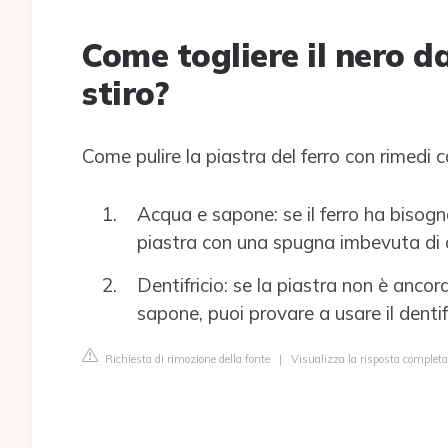
Come togliere il nero da
stiro?
Come pulire la piastra del ferro con rimedi c
Acqua e sapone: se il ferro ha bisogno
piastra con una spugna imbevuta di a
Dentifricio: se la piastra non è anco
sapone, puoi provare a usare il dentifr
Richiesta di rimozione della fonte
|
Visualizza la risposta completa 