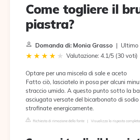
Come togliere il br
piastra?
Domanda di: Monia Grasso
| Ultimo 
Valutazione: 4.1/5
(
30 voti
)
Optare per una miscela di sale e aceto
Fatto ciò, lasciatelo in posa per alcuni min
straccio umido. A questo punto sotto la ba
asciugata versate del bicarbonato di sodi
strofinate energicamente.
Richiesta di rimozione della fonte
|
Visualizza la risposta completa