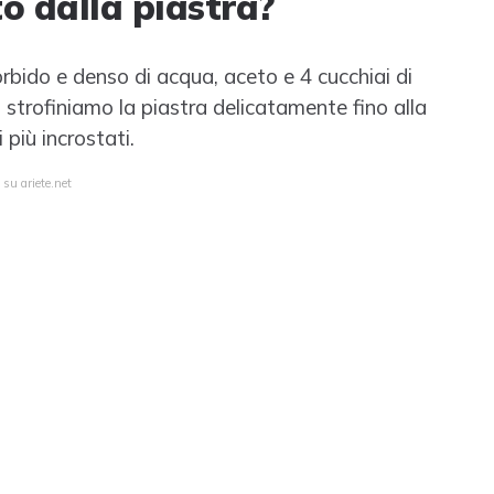
to dalla piastra?
bido e denso di acqua, aceto e 4 cucchiai di
, strofiniamo la piastra delicatamente fino alla
più incrostati.
 su ariete.net