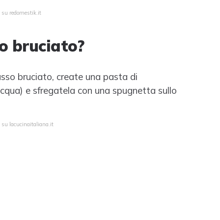
 su redomestik.it
o bruciato?
asso bruciato, create una pasta di
acqua) e sfregatela con una spugnetta sullo
 su lacucinaitaliana.it