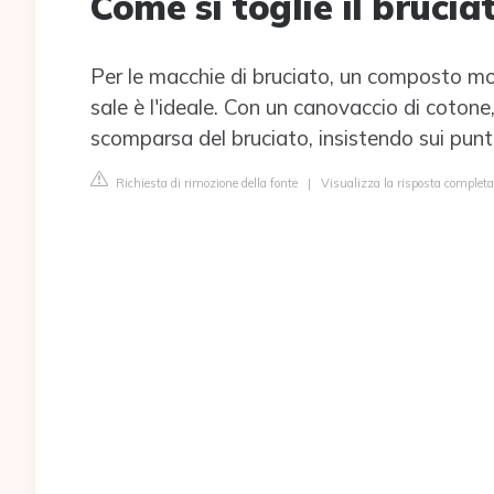
Come si toglie il brucia
Per le macchie di bruciato, un composto mor
sale è l'ideale. Con un canovaccio di cotone
scomparsa del bruciato, insistendo sui punti 
Richiesta di rimozione della fonte
|
Visualizza la risposta completa