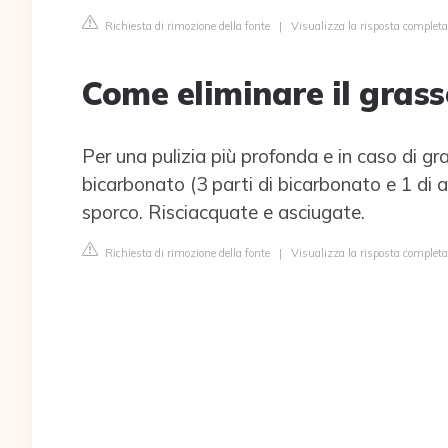
Richiesta di rimozione della fonte
|
Visualizza la risposta completa
Come eliminare il grass
Per una pulizia più profonda e in caso di gr
bicarbonato (3 parti di bicarbonato e 1 di 
sporco. Risciacquate e asciugate.
Richiesta di rimozione della fonte
|
Visualizza la risposta completa