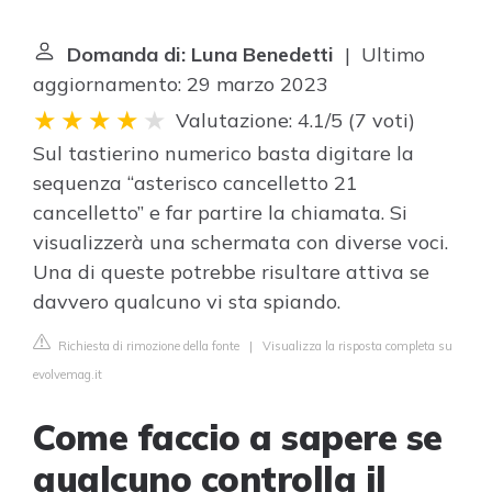
Domanda di: Luna Benedetti
| Ultimo
aggiornamento: 29 marzo 2023
Valutazione: 4.1/5
(
7 voti
)
Sul tastierino numerico basta digitare la
sequenza “asterisco cancelletto 21
cancelletto” e far partire la chiamata. Si
visualizzerà una schermata con diverse voci.
Una di queste potrebbe risultare attiva se
davvero qualcuno vi sta spiando.
Richiesta di rimozione della fonte
|
Visualizza la risposta completa su
evolvemag.it
Come faccio a sapere se
qualcuno controlla il