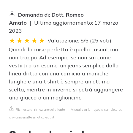
Domanda di: Dott. Romeo
Amato
| Ultimo aggiornamento: 17 marzo
2023
Valutazione: 5/5
(
25 voti
)
Quindi, la mise perfetta è quella casual, ma
non troppo. Ad esempio, se non sai come
vestirti a un esame, un jeans semplice dalla
linea dritta con una camicia a maniche
lunghe e una t shirt è sempre un'ottima
scelta, mentre in inverno si potrà aggiungere
una giacca o un maglioncino.
Richiesta di rimozione della fonte
|
Visualizza la risposta completa su
xn--universittelematica-eub.it