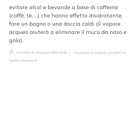
evitare alcol e bevande a base di caffeina
(caffè, tè, …) che hanno effetto disidratante,
fare un bagno o una doccia caldi (il vapore
acqueo aiuterà a eliminare il muco da naso e
gola).
Richiesta di rimozione della fonte
|
Visualizza la risposta completa su
healthy.thewom.it