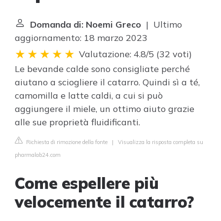
Domanda di: Noemi Greco
| Ultimo
aggiornamento: 18 marzo 2023
Valutazione: 4.8/5
(
32 voti
)
Le bevande calde sono consigliate perché
aiutano a sciogliere il catarro. Quindi sì a té,
camomilla e latte caldi, a cui si può
aggiungere il miele, un ottimo aiuto grazie
alle sue proprietà fluidificanti.
Richiesta di rimozione della fonte
|
Visualizza la risposta completa su
pharmalab24.com
Come espellere più
velocemente il catarro?