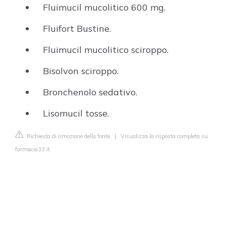
Fluimucil mucolitico 600 mg.
Fluifort Bustine.
Fluimucil mucolitico sciroppo.
Bisolvon sciroppo.
Bronchenolo sedativo.
Lisomucil tosse.
Richiesta di rimozione della fonte
|
Visualizza la risposta completa su
farmacia33.it