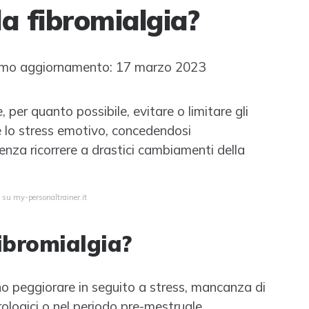
la fibromialgia?
mo aggiornamento: 17 marzo 2023
 per quanto possibile, evitare o limitare gli
 e lo stress emotivo, concedendosi
enza ricorrere a drastici cambiamenti della
 su my-personaltrainer.it
ibromialgia?
ono peggiorare in seguito a stress, mancanza di
logici o nel periodo pre-mestruale.