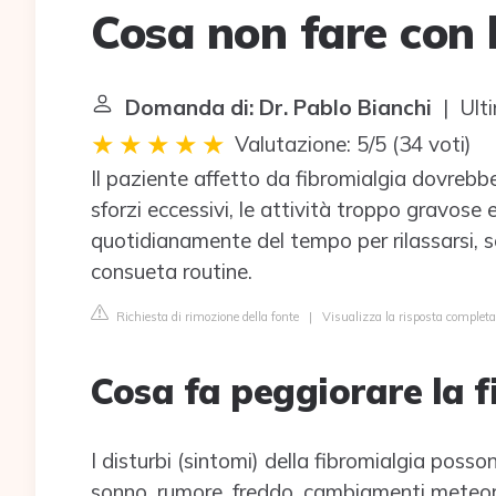
Cosa non fare con 
Domanda di: Dr. Pablo Bianchi
| Ulti
Valutazione: 5/5
(
34 voti
)
Il paziente affetto da fibromialgia dovrebbe,
sforzi eccessivi, le attività troppo gravose
quotidianamente del tempo per rilassarsi, s
consueta routine.
Richiesta di rimozione della fonte
|
Visualizza la risposta completa
Cosa fa peggiorare la f
I disturbi (sintomi) della fibromialgia poss
sonno, rumore, freddo, cambiamenti meteoro