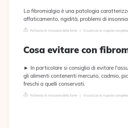
La fibromialgia è una patologia caratterizza
affaticamento, rigidità, problemi di insonnia
Richiesta di rimozione della fonte
|
Visualizza la risposta complet
Cosa evitare con fibrom
► In particolare si consiglia di evitare l'ass
gli alimenti contenenti mercurio, cadmio, pi
freschi a quelli conservati.
Richiesta di rimozione della fonte
|
Visualizza la risposta completa 