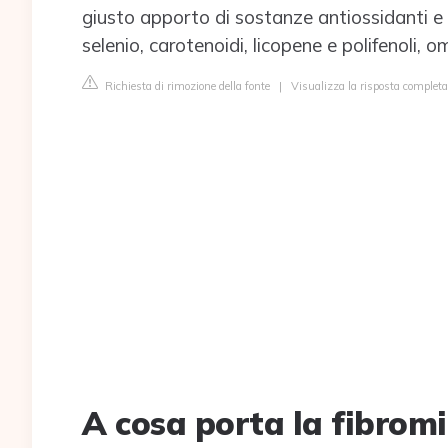
giusto apporto di sostanze antiossidanti e
selenio, carotenoidi, licopene e polifenoli, 
Richiesta di rimozione della fonte
|
Visualizza la risposta completa
A cosa porta la fibromi