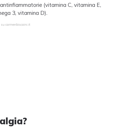
 antinfiammatorie (vitamina C, vitamina E,
omega 3, vitamina D).
 su carmenbiscaini.it
algia?