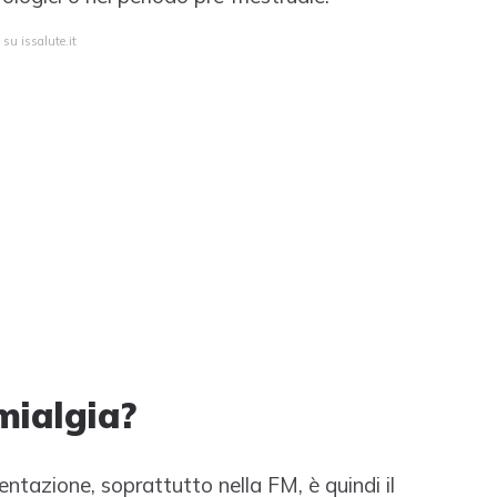
 su issalute.it
mialgia?
tazione, soprattutto nella FM, è quindi il