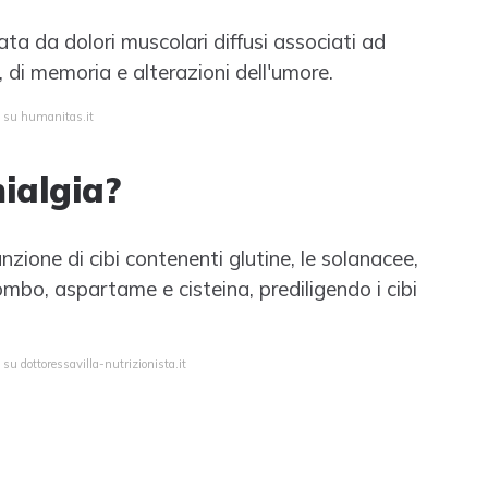
ta da dolori muscolari diffusi associati ad
, di memoria e alterazioni dell'umore.
a su humanitas.it
ialgia?
unzione di cibi contenenti glutine, le solanacee,
ombo, aspartame e cisteina, prediligendo i cibi
su dottoressavilla-nutrizionista.it