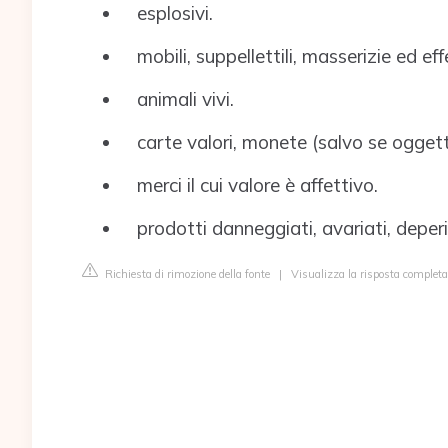
esplosivi.
mobili, suppellettili, masserizie ed ef
animali vivi.
carte valori, monete (salvo se oggett
merci il cui valore è affettivo.
prodotti danneggiati, avariati, deper
Richiesta di rimozione della fonte
|
Visualizza la risposta complet