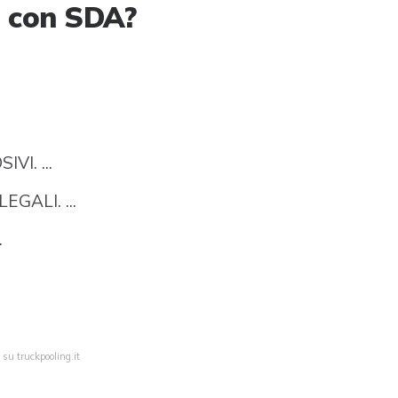
e con SDA?
I. ...
GALI. ...
.
 su truckpooling.it