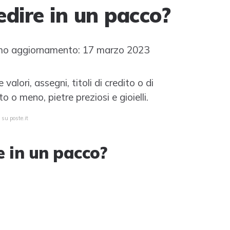
edire in un pacco?
mo aggiornamento: 17 marzo 2023
alori, assegni, titoli di credito o di
o o meno, pietre preziosi e gioielli.
 su poste.it
e in un pacco?