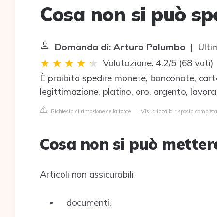
Cosa non si può sp
Domanda di: Arturo Palumbo
| Ulti
Valutazione: 4.2/5
(
68 voti
)
È proibito spedire monete, banconote, carte v
legittimazione, platino, oro, argento, lavorat
Richiesta di rimozione della fonte
|
Visualizza la risposta completa
Cosa non si può metter
Articoli non assicurabili
documenti.