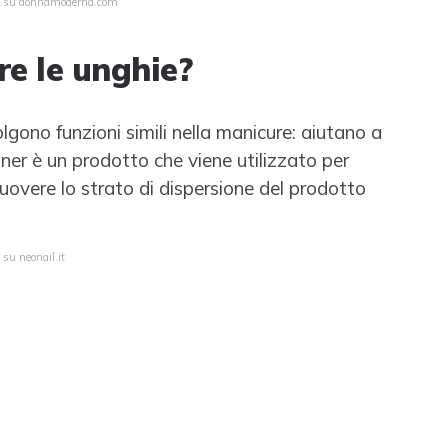
ta su donnamoderna.com
re le unghie?
lgono funzioni simili nella manicure: aiutano a
aner è un prodotto che viene utilizzato per
uovere lo strato di dispersione del prodotto
 su neonail.it