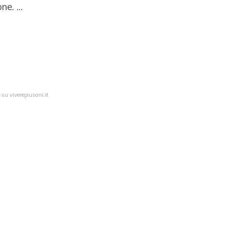
e. ...
 su viverepiusani.it