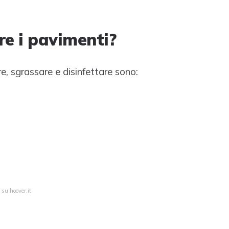
re i pavimenti?
ere, sgrassare e disinfettare sono:
 su hoover.it