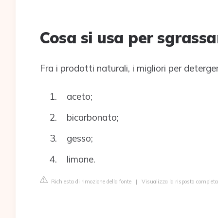
Cosa si usa per sgrassa
Fra i prodotti naturali, i migliori per deterg
aceto;
bicarbonato;
gesso;
limone.
Richiesta di rimozione della fonte
|
Visualizza la risposta completa