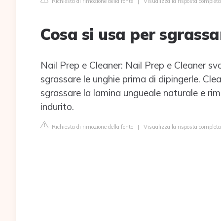
Richiesta di rimozione della fonte
|
Visualizza la risposta comple
Cosa si usa per sgrassa
Nail Prep e Cleaner: Nail Prep e Cleaner svo
sgrassare le unghie prima di dipingerle. Cle
sgrassare la lamina ungueale naturale e rim
indurito.
Richiesta di rimozione della fonte
|
Visualizza la risposta completa