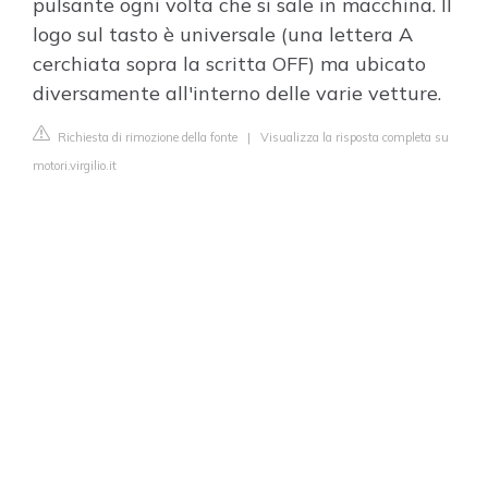
pulsante ogni volta che si sale in macchina. Il
logo sul tasto è universale (una lettera A
cerchiata sopra la scritta OFF) ma ubicato
diversamente all'interno delle varie vetture.
Richiesta di rimozione della fonte
|
Visualizza la risposta completa su
motori.virgilio.it