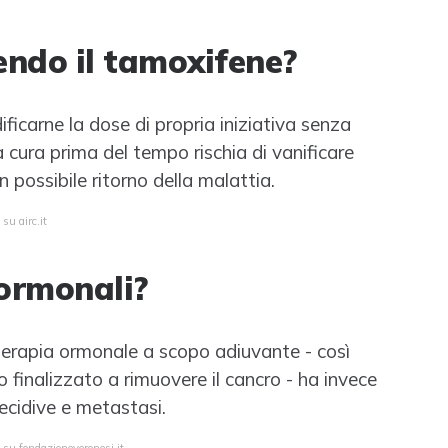
endo il tamoxifene?
icarne la dose di propria iniziativa senza
a cura prima del tempo rischia di vanificare
 possibile ritorno della malattia.
su airc.it
ormonali?
 terapia ormonale a scopo adiuvante - così
o finalizzato a rimuovere il cancro - ha invece
recidive e metastasi.