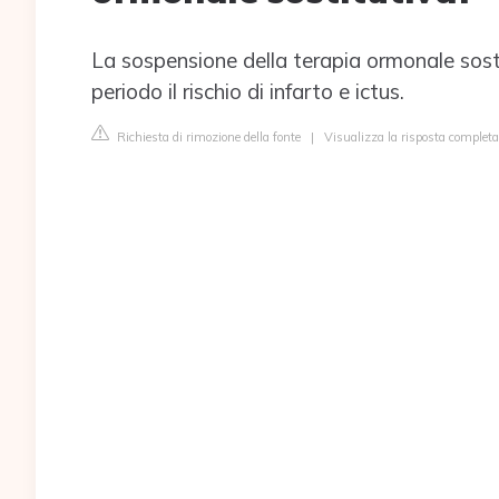
La sospensione della terapia ormonale sos
periodo il rischio di infarto e ictus.
Richiesta di rimozione della fonte
|
Visualizza la risposta complet