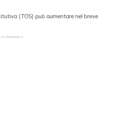
titutiva (TOS) può aumentare nel breve
a su theramex.it