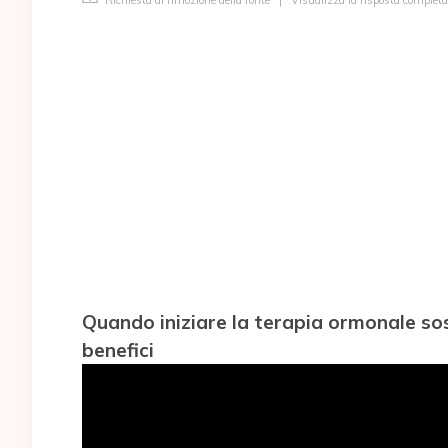
Richiesta di rimozione della fonte
|
Visualizza la risposta completa
Quando iniziare la terapia ormonale so
benefici