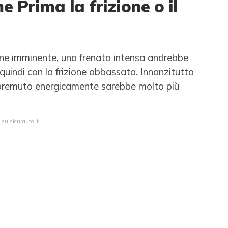
 Prima la frizione o il
sione imminente, una frenata intensa andrebbe
quindi con la frizione abbassata. Innanzitutto
e premuto energicamente sarebbe molto più
 su sicurauto.it