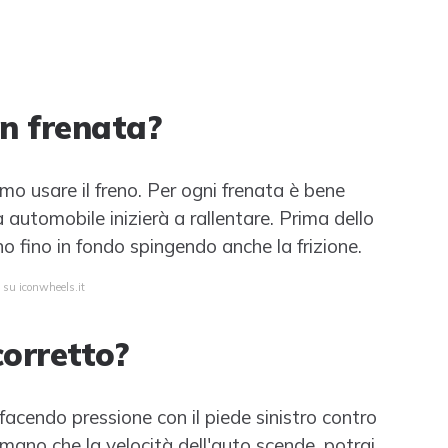
in frenata?
 usare il freno. Per ogni frenata è bene
ra automobile inizierà a rallentare. Prima dello
o fino in fondo spingendo anche la frizione.
 su iconwheels.it
orretto?
facendo pressione con il piede sinistro contro
n mano che la velocità dell'auto scende, potrai