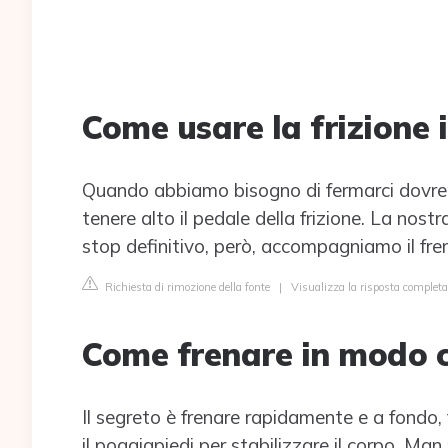
Come usare la frizione 
Quando abbiamo bisogno di fermarci dovremo
tenere alto il pedale della frizione. La nost
stop definitivo, però, accompagniamo il fren
Richiesta di rimozione della fonte
|
Visualizza la risposta completa
Come frenare in modo c
Il segreto è frenare rapidamente e a fondo, 
il poggiapiedi per stabilizzare il corpo. Ma