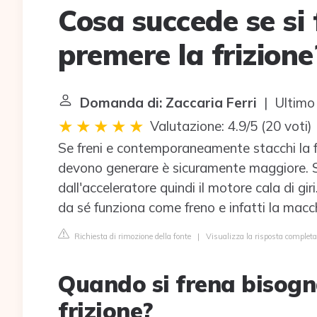
Cosa succede se si
premere la frizione
Domanda di: Zaccaria Ferri
| Ultimo
Valutazione: 4.9/5
(
20 voti
)
Se freni e contemporaneamente stacchi la fr
devono generare è sicuramente maggiore. Se
dall'acceleratore quindi il motore cala di giri
da sé funziona come freno e infatti la macch
Richiesta di rimozione della fonte
|
Visualizza la risposta completa
Quando si frena bisogn
frizione?