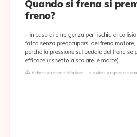
Quando si frena si preme
freno?
– in caso di emergenza per rischio di colli
fatta senza preoccuparsi del freno motore, 
perché la pressione sul pedale del freno s
efficace (rispetto a scalare le marce).
Richiesta di rimozione della fonte
|
Visualizza la risposta completa