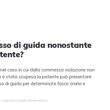
sso di guida nonostante
atente?
lo nel caso in cui dalla commessa violazione non
cui è stata sospesa la patente può presentare
o di guida per determinate fasce orarie e
a su poliziamunicipale.comune.verona.it