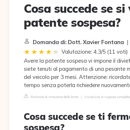
Cosa succede se si 
patente sospesa?
Domanda di: Dott. Xavier Fontana
| 
Valutazione: 4.3/5
(
11 voti
)
Avere la patente sospesa vi impone il divie
siete tenuti al pagamento di una pesante m
del veicolo per 3 mesi. Attenzione: ricordat
tempo senza poterla richiedere nuovament
Richiesta di rimozione della fonte
|
Visualizza la risposta comple
Cosa succede se ti fer
sospesa?