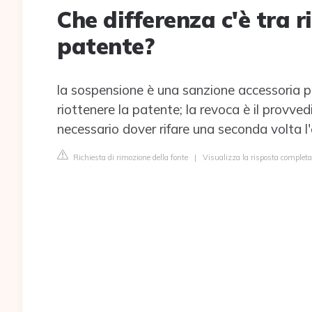
Che differenza c'è tra r
patente?
la sospensione è una sanzione accessoria pro
riottenere la patente; la revoca è il provve
necessario dover rifare una seconda volta l'
Richiesta di rimozione della fonte
|
Visualizza la risposta completa