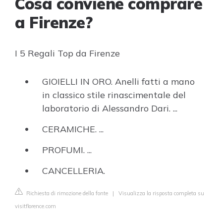
Cosa conviene comprare
a Firenze?
I 5 Regali Top da Firenze
GIOIELLI IN ORO. Anelli fatti a mano
in classico stile rinascimentale del
laboratorio di Alessandro Dari. ...
CERAMICHE. ...
PROFUMI. ...
CANCELLERIA.
Richiesta di rimozione della fonte
|
Visualizza la risposta completa su
visitflorence.com