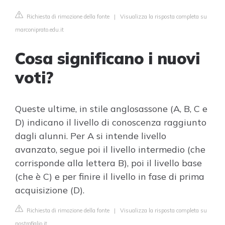
Richiesta di rimozione della fonte
|
Visualizza la risposta completa su
marconiprato.edu.it
Cosa significano i nuovi
voti?
Queste ultime, in stile anglosassone (A, B, C e
D) indicano il livello di conoscenza raggiunto
dagli alunni. Per A si intende livello
avanzato, segue poi il livello intermedio (che
corrisponde alla lettera B), poi il livello base
(che è C) e per finire il livello in fase di prima
acquisizione (D).
Richiesta di rimozione della fonte
|
Visualizza la risposta completa su
nostrofiglio.it