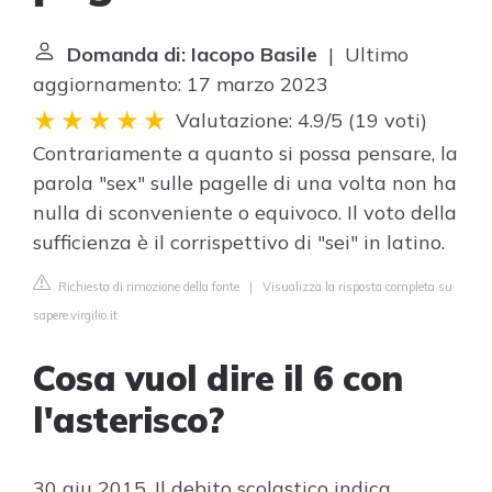
Domanda di: Iacopo Basile
| Ultimo
aggiornamento: 17 marzo 2023
Valutazione: 4.9/5
(
19 voti
)
Contrariamente a quanto si possa pensare, la
parola "sex" sulle pagelle di una volta non ha
nulla di sconveniente o equivoco. Il voto della
sufficienza è il corrispettivo di "sei" in latino.
Richiesta di rimozione della fonte
|
Visualizza la risposta completa su
sapere.virgilio.it
Cosa vuol dire il 6 con
l'asterisco?
30 giu 2015. Il debito scolastico indica