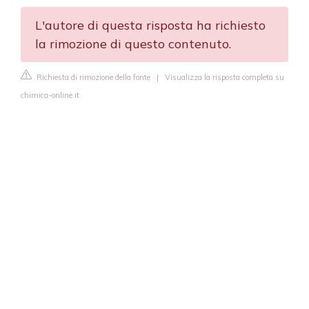
L'autore di questa risposta ha richiesto
la rimozione di questo contenuto.
Richiesta di rimozione della fonte
|
Visualizza la risposta completa su
chimica-online.it