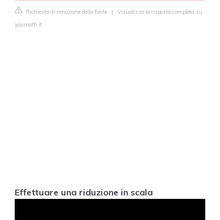
Richiesta di rimozione della fonte
|
Visualizza la risposta completa su
youmath.it
Effettuare una riduzione in scala