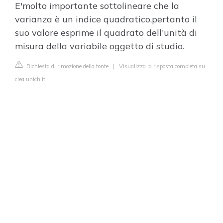
E'molto importante sottolineare che la
varianza è un indice quadratico,pertanto il
suo valore esprime il quadrato dell'unità di
misura della variabile oggetto di studio.
Richiesta di rimozione della fonte
|
Visualizza la risposta completa su
clea.unich.it