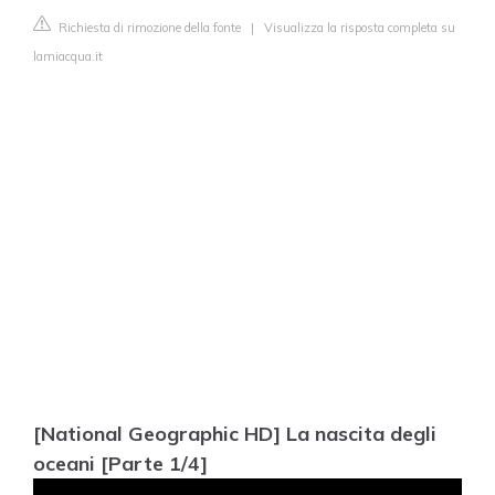
Richiesta di rimozione della fonte
|
Visualizza la risposta completa su
lamiacqua.it
[National Geographic HD] La nascita degli
oceani [Parte 1/4]