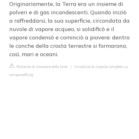
Originariamente, la Terra era un insieme di
polveri e di gas incandescenti. Quando iniziò
a raffreddarsi, la sua superficie, circondata da
nuvole di vapore acqueo, si solidificò e il
vapore condensò e cominciò a piovere: dentro
le conche della crosta terrestre si formarono,
così, mari e oceani.
Richiesta di rimozione della fonte
|
Visualizza la risposta completa su
campostaffi.org