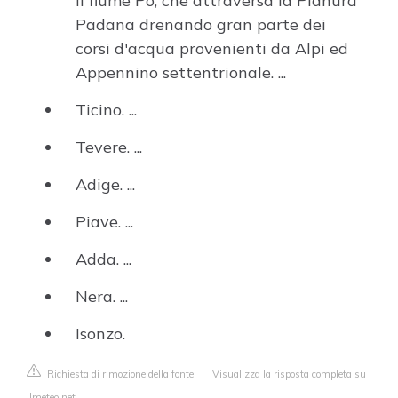
il fiume Po, che attraversa la Pianura
Padana drenando gran parte dei
corsi d'acqua provenienti da Alpi ed
Appennino settentrionale. ...
Ticino. ...
Tevere. ...
Adige. ...
Piave. ...
Adda. ...
Nera. ...
Isonzo.
Richiesta di rimozione della fonte
|
Visualizza la risposta completa su
ilmeteo.net