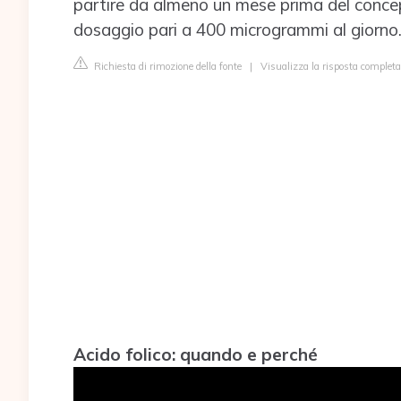
partire da almeno un mese prima del conc
dosaggio pari a 400 microgrammi al giorno
Richiesta di rimozione della fonte
|
Visualizza la risposta completa
Acido folico: quando e perché