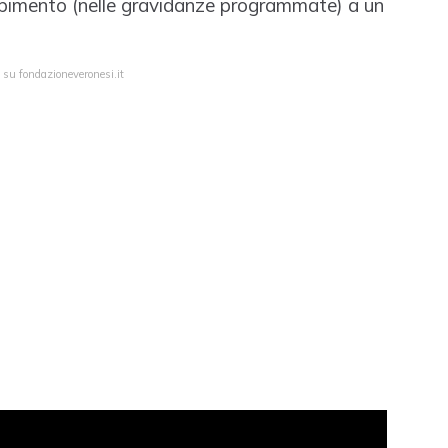
epimento (nelle gravidanze programmate) a un
.
 su fondazioneveronesi.it