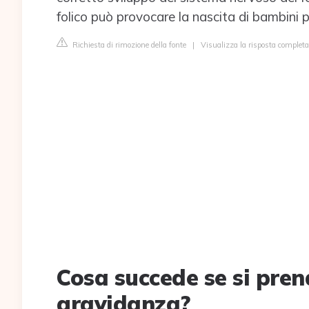
folico può provocare la nascita di bambini p
Richiesta di rimozione della fonte
|
Visualizza la risposta complet
Cosa succede se si pren
gravidanza?