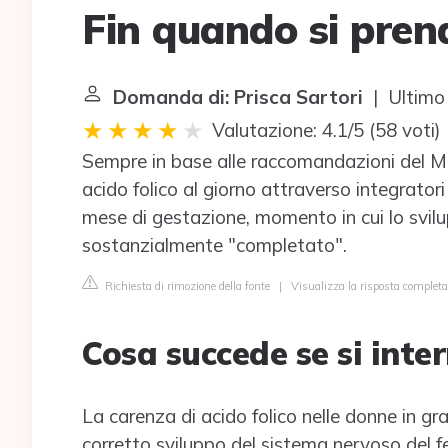
Fin quando si prend
Domanda di: Prisca Sartori
| Ultimo
Valutazione: 4.1/5
(
58 voti
)
Sempre in base alle raccomandazioni del Min
acido folico al giorno attraverso integratori
mese di gestazione, momento in cui lo svilu
sostanzialmente "completato".
Richiesta di rimozione della fonte
|
Visualizza la risposta complet
Cosa succede se si inter
La carenza di acido folico nelle donne in gr
corretto sviluppo del sistema nervoso del fe