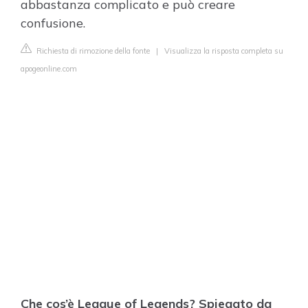
abbastanza complicato e può creare
confusione.
Richiesta di rimozione della fonte
|
Visualizza la risposta completa su
apogeonline.com
Che cos’è League of Legends? Spiegato da