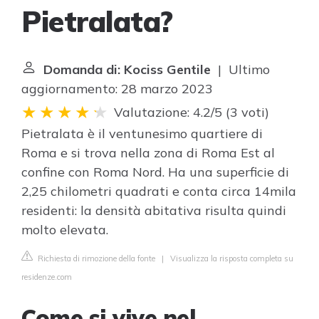
Pietralata?
Domanda di: Kociss Gentile
| Ultimo
aggiornamento: 28 marzo 2023
Valutazione: 4.2/5
(
3 voti
)
Pietralata è il ventunesimo quartiere di
Roma e si trova nella zona di Roma Est al
confine con Roma Nord. Ha una superficie di
2,25 chilometri quadrati e conta circa 14mila
residenti: la densità abitativa risulta quindi
molto elevata.
Richiesta di rimozione della fonte
|
Visualizza la risposta completa su
residenze.com
Come si vive nel