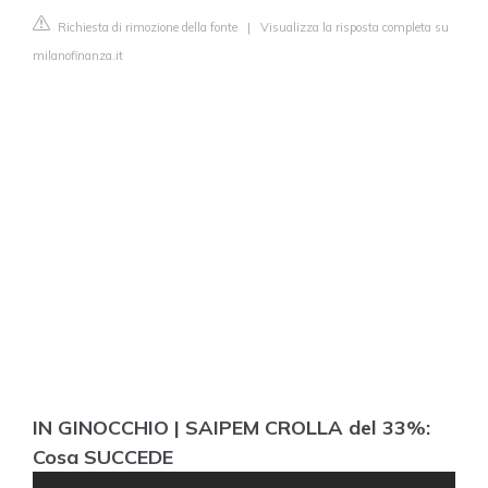
Richiesta di rimozione della fonte
|
Visualizza la risposta completa su
milanofinanza.it
IN GINOCCHIO | SAIPEM CROLLA del 33%:
Cosa SUCCEDE