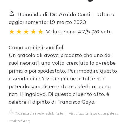
Domanda di: Dr. Aroldo Conti
| Ultimo
aggiornamento: 19 marzo 2023
Valutazione: 4.7/5
(
26 voti
)
Crono uccide i suoi figli
Un oracolo gli aveva predetto che uno dei
suoi neonati, una volta cresciuto lo avrebbe
prima o poi spodestato. Per impedire questo,
essendo anch'essi degli immortali e non
potendo semplicemente ucciderli, appena
nati li ingoiava. Di questo cruento atto, è
celebre il dipinto di Francisco Goya.
Richiesta di rimozione della fonte
|
Visualizza la risposta completa su
it.wikipedia.org