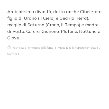
Antichissima divinità, detta anche Cibele; era
figlia di Urano (il Cielo) e Gea (la Terra),
moglie di Saturno (Crono, il Tempo) e madre
di Vesta, Cerere, Giunone, Plutone, Nettuno e
Giove.
Richiesta di rimozione della fonte
|
Visualizza la risposta completa su
treccani.it