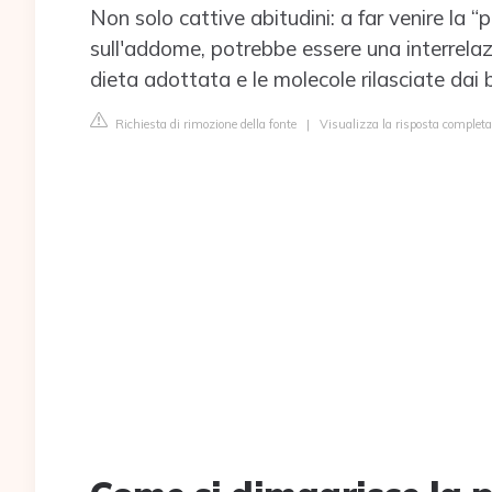
Non solo cattive abitudini: a far venire la 
sull'addome, potrebbe essere una interrelazio
dieta adottata e le molecole rilasciate dai ba
Richiesta di rimozione della fonte
|
Visualizza la risposta complet