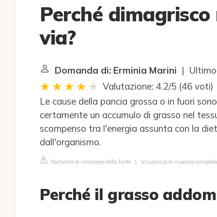
Perché dimagrisco 
via?
Domanda di: Erminia Marini
| Ultimo
Valutazione: 4.2/5
(
46 voti
)
Le cause della pancia grossa o in fuori sono
certamente un accumulo di grasso nel tes
scompenso tra l'energia assunta con la die
dall'organismo.
Richiesta di rimozione della fonte
|
Visualizza la risposta completa
Perché il grasso addom