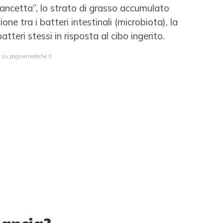
“pancetta”, lo strato di grasso accumulato
ne tra i batteri intestinali (microbiota), la
tteri stessi in risposta al cibo ingerito.
a su paginemediche.it