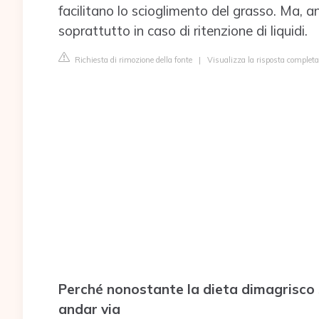
facilitano lo scioglimento del grasso. Ma, an
soprattutto in caso di ritenzione di liquidi.
Richiesta di rimozione della fonte
|
Visualizza la risposta completa
Perché nonostante la dieta dimagrisco 
andar via