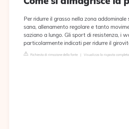
Come si dimagrisce la 
Per ridurre il grasso nella zona addominal
sana, allenamento regolare e tanto movimento. 
saziano a lungo. Gli sport di resistenza, i 
particolarmente indicati per ridurre il girovit
Richiesta di rimozione della fonte
|
Visualizza la risposta completa