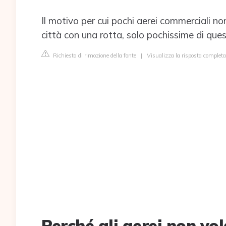
Il motivo per cui pochi aerei commerciali non
città con una rotta, solo pochissime di que
Richiesta di rimozione della fonte
|
Visualizza la risposta completa
Perché gli aerei non vo