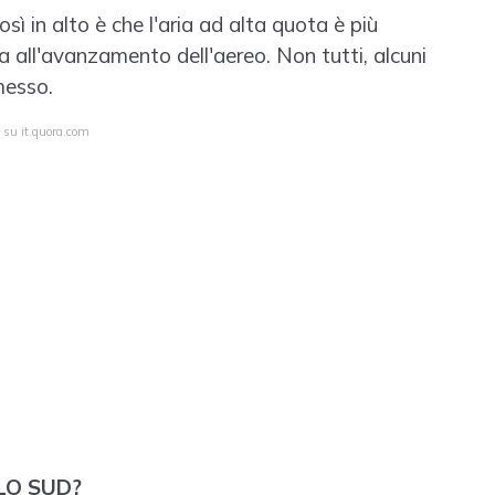
osì in alto è che l'aria ad alta quota è più
a all'avanzamento dell'aereo. Non tutti, alcuni
messo.
 su it.quora.com
OLO SUD?