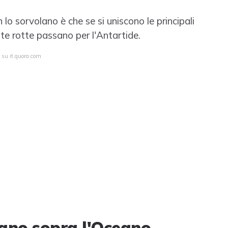
 lo sorvolano è che se si uniscono le principali
ste rotte passano per l'Antartide.
 su it.quora.com
lano sopra l'Oceano