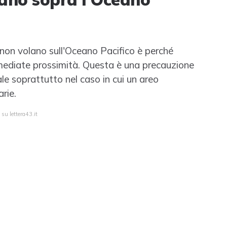
ei non volano sull'Oceano Pacifico è perché
mediate prossimità. Questa è una precauzione
le soprattutto nel caso in cui un areo
rie.
 su lettera43.it