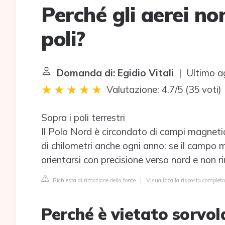
Perché gli aerei no
poli?
Domanda di: Egidio Vitali
| Ultimo a
Valutazione: 4.7/5
(
35 voti
)
Sopra i poli terrestri
Il Polo Nord è circondato di campi magnetici
di chilometri anche ogni anno: se il campo m
orientarsi con precisione verso nord e non r
Richiesta di rimozione della fonte
|
Visualizza la risposta completa
Perché è vietato sorvola