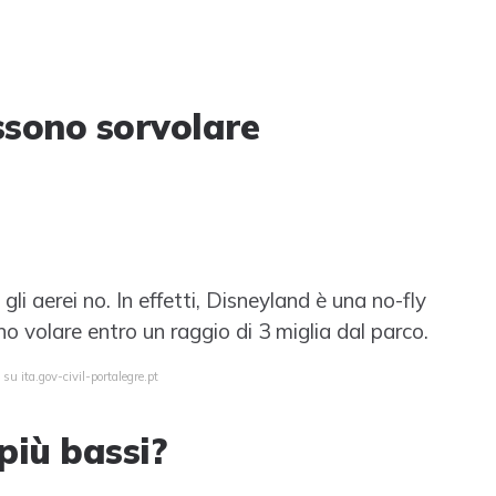
ssono sorvolare
gli aerei no. In effetti, Disneyland è una no-fly
ono volare entro un raggio di 3 miglia dal parco.
su ita.gov-civil-portalegre.pt
più bassi?