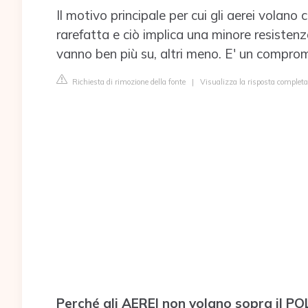
Il motivo principale per cui gli aerei volano c
rarefatta e ciò implica una minore resistenz
vanno ben più su, altri meno. E' un compro
Richiesta di rimozione della fonte
|
Visualizza la risposta completa
Perché gli AEREI non volano sopra il P