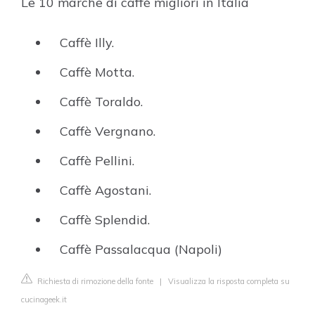
Le 10 marche di caffè migliori in Italia
Caffè Illy.
Caffè Motta.
Caffè Toraldo.
Caffè Vergnano.
Caffè Pellini.
Caffè Agostani.
Caffè Splendid.
Caffè Passalacqua (Napoli)
Richiesta di rimozione della fonte
|
Visualizza la risposta completa su
cucinageek.it