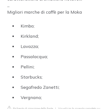
...
Migliori marche di caffè per la Moka
Kimbo;
Kirkland;
Lavazza;
Passalacqua;
Pellini;
Starbucks;
Segafredo Zanetti;
Vergnano;
Richiesta di rimozione della fonte
|
Visualizza la risposta completa su