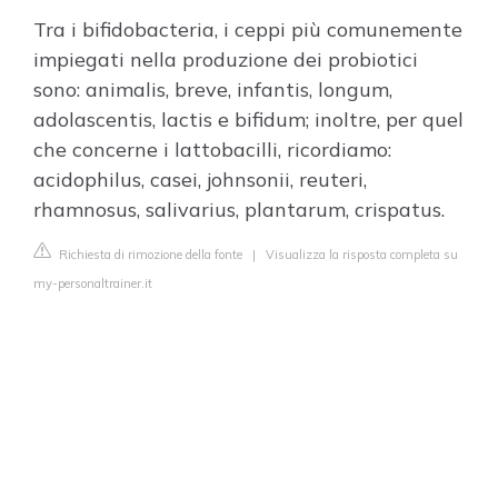
Tra i bifidobacteria, i ceppi più comunemente
impiegati nella produzione dei probiotici
sono: animalis, breve, infantis, longum,
adolascentis, lactis e bifidum; inoltre, per quel
che concerne i lattobacilli, ricordiamo:
acidophilus, casei, johnsonii, reuteri,
rhamnosus, salivarius, plantarum, crispatus.
Richiesta di rimozione della fonte
|
Visualizza la risposta completa su
my-personaltrainer.it