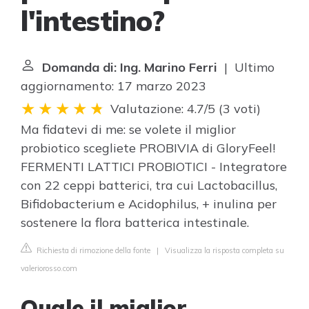
l'intestino?
Domanda di: Ing. Marino Ferri
| Ultimo
aggiornamento: 17 marzo 2023
Valutazione: 4.7/5
(
3 voti
)
Ma fidatevi di me: se volete il miglior
probiotico scegliete PROBIVIA di GloryFeel!
FERMENTI LATTICI PROBIOTICI - Integratore
con 22 ceppi batterici, tra cui Lactobacillus,
Bifidobacterium e Acidophilus, + inulina per
sostenere la flora batterica intestinale.
Richiesta di rimozione della fonte
|
Visualizza la risposta completa su
valeriorosso.com
Quale il miglior