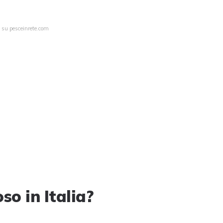
a su pesceinrete.com
so in Italia?