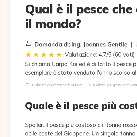
Qual è il pesce che 
il mondo?
Domanda di: Ing. Joannes Gentile
| U
Valutazione: 4.7/5
(
60 voti
)
Si chiama Carpa Koi ed è di fatto il pesce
esemplare è stato venduto l'anno scorso all'in
Richiesta di rimozione della fonte
|
Visualizza la risposta complet
Quale è il pesce più co
Spoiler: il pesce più costoso è il tonno rosso
delle coste del Giappone. Un singolo tonno 