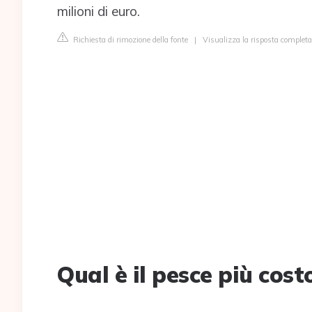
milioni di euro.
Richiesta di rimozione della fonte
|
Visualizza la risposta complet
Qual è il pesce più costo