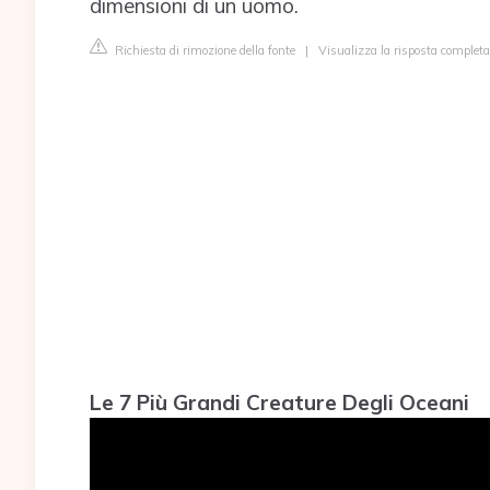
dimensioni di un uomo.
Richiesta di rimozione della fonte
|
Visualizza la risposta completa
Le 7 Più Grandi Creature Degli Oceani