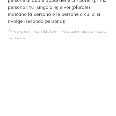
persone al quale appartiene chi parla (prima
persona); tu (singolare) e voi (plurale)
indicano la persona o le persone a cui ci si
rivolge (seconda persona);
Richiesta di rimozione della fonte
|
Visualizza la risposta completa su
it.wikipedia.org