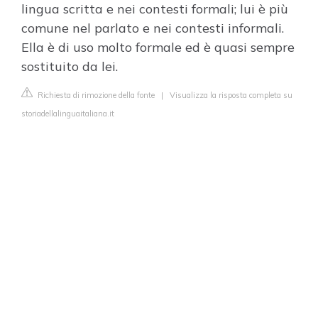
lingua scritta e nei contesti formali; lui è più
comune nel parlato e nei contesti informali.
Ella è di uso molto formale ed è quasi sempre
sostituito da lei.
Richiesta di rimozione della fonte
|
Visualizza la risposta completa su
storiadellalinguaitaliana.it