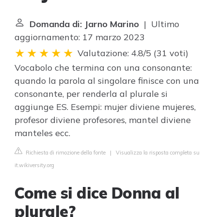
Domanda di: Jarno Marino
| Ultimo
aggiornamento: 17 marzo 2023
Valutazione: 4.8/5
(
31 voti
)
Vocabolo che termina con una consonante:
quando la parola al singolare finisce con una
consonante, per renderla al plurale si
aggiunge ES. Esempi: mujer diviene mujeres,
profesor diviene profesores, mantel diviene
manteles ecc.
Richiesta di rimozione della fonte
|
Visualizza la risposta completa su
it.wikiversity.org
Come si dice Donna al
plurale?