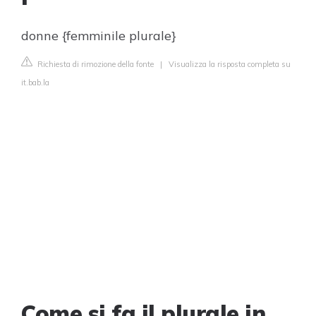
donne {femminile plurale}
Richiesta di rimozione della fonte
|
Visualizza la risposta completa su
it.bab.la
Come si fa il plurale in