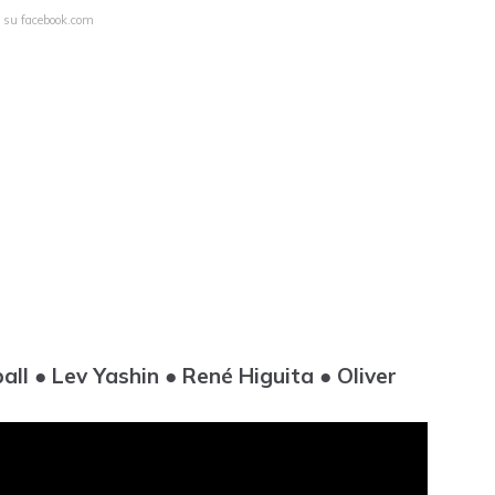
a su facebook.com
ll ● Lev Yashin ● René Higuita ● Oliver