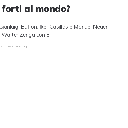
ù forti al mondo?
Gianluigi Buffon, Iker Casillas e Manuel Neuer,
 e Walter Zenga con 3.
 su it.wikipedia.org