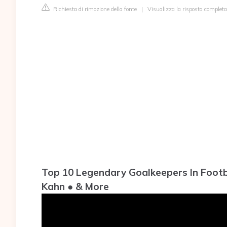
Richiesta di rimozione della fonte
|
Visualizza la risposta complet
Top 10 Legendary Goalkeepers In Footba
Kahn ● & More