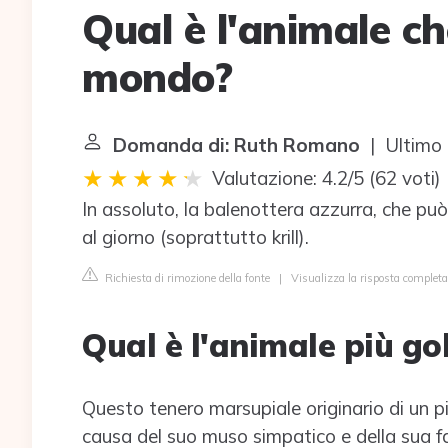
Qual è l'animale ch
mondo?
Domanda di: Ruth Romano
| Ultimo 
Valutazione: 4.2/5
(
62 voti
)
In assoluto, la balenottera azzurra, che pu
al giorno (soprattutto krill).
Richiesta di rimozione della fonte
|
Visualizza la risposta completa
Qual è l'animale più g
Questo tenero marsupiale originario di un p
causa del suo muso simpatico e della sua fami