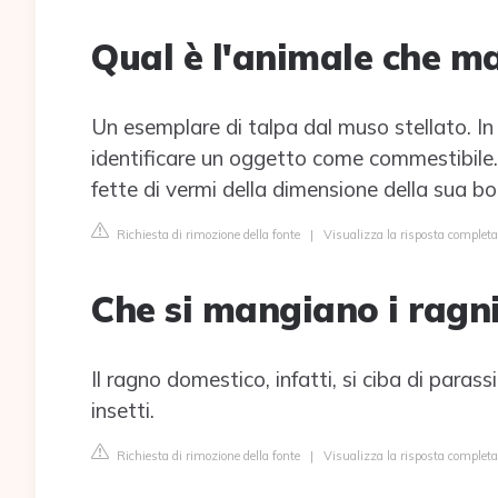
Qual è l'animale che m
Un esemplare di talpa dal muso stellato. In
identificare un oggetto come commestibile. 
fette di vermi della dimensione della sua bo
Richiesta di rimozione della fonte
|
Visualizza la risposta completa
Che si mangiano i ragn
Il ragno domestico, infatti, si ciba di parassi
insetti.
Richiesta di rimozione della fonte
|
Visualizza la risposta complet