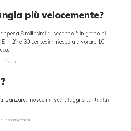
angia più velocemente?
 appena 8 millesimi di secondo è in grado di
E in 2" e 30 centesimi riesce a divorare 10
cca.
 su focus.it
i?
ti, zanzare, moscerini, scarafaggi e tanti altri
a su biosanisystem.it