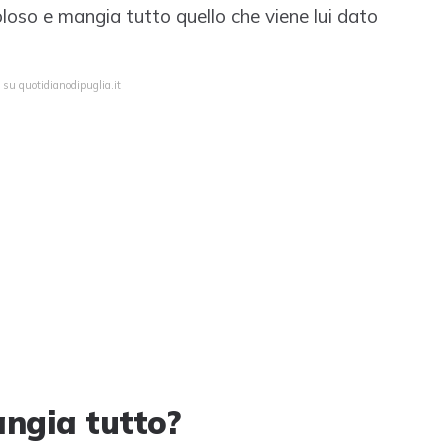
 goloso e mangia tutto quello che viene lui dato
 su quotidianodipuglia.it
angia tutto?