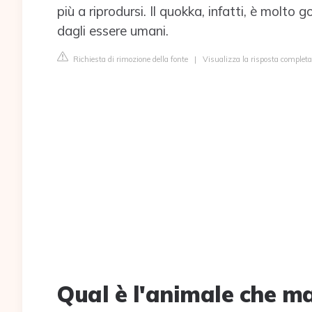
più a riprodursi. Il quokka, infatti, è molto
dagli essere umani.
Richiesta di rimozione della fonte
|
Visualizza la risposta completa
Qual è l'animale che m