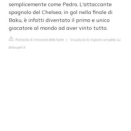
semplicemente come Pedro. L'attaccante
spagnolo del Chelsea, in gol nella finale di
Baku, è infatti diventato il primo e unico
giocatore al mondo ad aver vinto tutto.
Richiesta di rimozione della fonte
|
Visualizza la risposta completa su
datasport.it