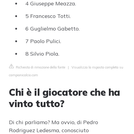
4 Giuseppe Meazza.
5 Francesco Totti.
6 Guglielmo Gabetto.
7 Paolo Pulici.
8 Silvio Piola.
Richiesta di rimozione della fonte
|
Visualizza la risposta completa su
campionicalcio.com
Chi è il giocatore che ha
vinto tutto?
Di chi parliamo? Ma ovvio, di Pedro
Rodriguez Ledesma, conosciuto