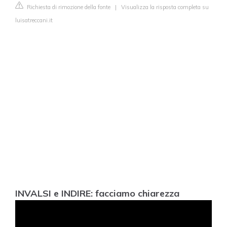
Richiesta di rimozione della fonte
|
Visualizza la risposta completa su
luisatreccani.it
INVALSI e INDIRE: facciamo chiarezza