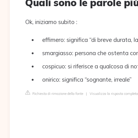
Quali sono le parole più
Ok, iniziamo subito :
effimero: significa “di breve durata, lab
smargiasso: persona che ostenta con 
cospicuo: si riferisce a qualcosa di not
onirico: significa “sognante, irreale”
Richiesta di rimozione della fonte
|
Visualizza la risposta comple