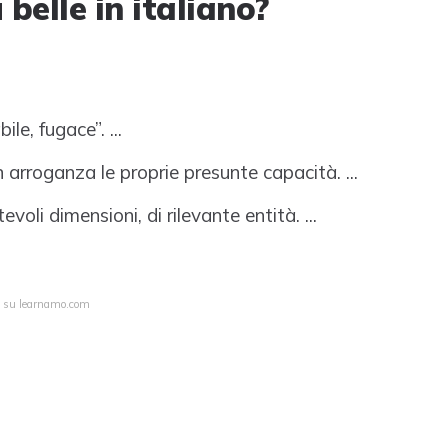
 belle in italiano?
ile, fugace”. ...
arroganza le proprie presunte capacità. ...
evoli dimensioni, di rilevante entità. ...
ta su learnamo.com