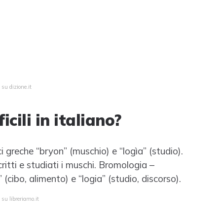
 su dizione.it
icili in italiano?
 greche “bryon” (muschio) e “logìa” (studio).
itti e studiati i muschi. Bromologia –
(cibo, alimento) e “logia” (studio, discorso).
 su libreriamo.it