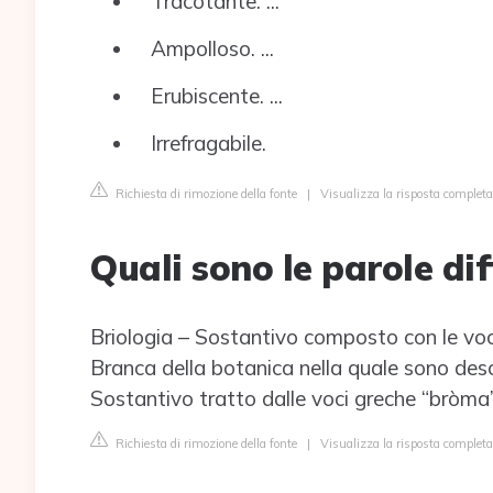
Tracotante. ...
Ampolloso. ...
Erubiscente. ...
Irrefragabile.
Richiesta di rimozione della fonte
|
Visualizza la risposta completa
Quali sono le parole diff
Briologia – Sostantivo composto con le voci
Branca della botanica nella quale sono descr
Sostantivo tratto dalle voci greche “bròma” 
Richiesta di rimozione della fonte
|
Visualizza la risposta completa