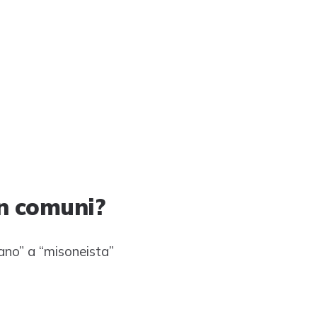
on comuni?
iano” a “misoneista”