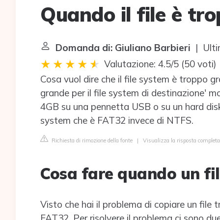
Quando il file è tr
Domanda di: Giuliano Barbieri
| Ulti
Valutazione: 4.5/5
(
50 voti
)
Cosa vuol dire che il file system è troppo gr
grande per il file system di destinazione' m
4GB su una pennetta USB o su un hard disk 
system che è FAT32 invece di NTFS.
Richiesta di rimozione della fonte
|
Visualizza la risposta complet
Cosa fare quando un fi
Visto che hai il problema di copiare un file
FAT32. Per risolvere il problema ci sono due