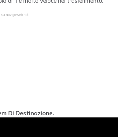
a di file molto veloce nel trasferimento.
a su navigaweb.net
tem Di Destinazione.