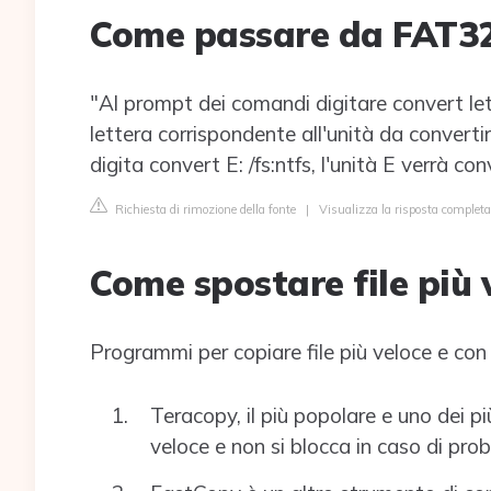
Come passare da FAT3
"Al prompt dei comandi digitare convert lett
lettera corrispondente all'unità da convert
digita convert E: /fs:ntfs, l'unità E verrà c
Richiesta di rimozione della fonte
|
Visualizza la risposta comple
Come spostare file più
Programmi per copiare file più veloce e c
Teracopy, il più popolare e uno dei più
veloce e non si blocca in caso di probl