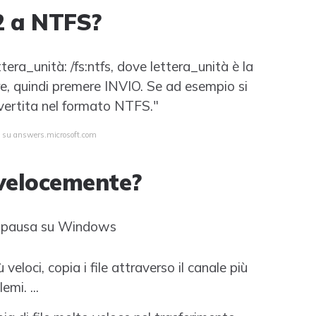
2 a NTFS?
era_unità: /fs:ntfs, dove lettera_unità è la
ire, quindi premere INVIO. Se ad esempio si
onvertita nel formato NTFS."
ta su answers.microsoft.com
 velocemente?
on pausa su Windows
 veloci, copia i file attraverso il canale più
emi. ...