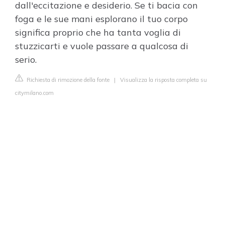
dall'eccitazione e desiderio. Se ti bacia con
foga e le sue mani esplorano il tuo corpo
significa proprio che ha tanta voglia di
stuzzicarti e vuole passare a qualcosa di
serio.
Richiesta di rimozione della fonte
|
Visualizza la risposta completa su
citymilano.com