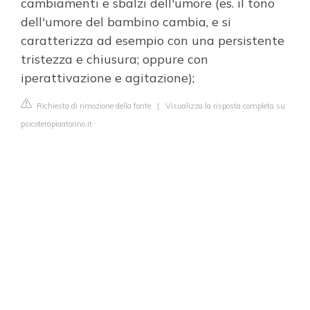
cambiamenti e sbalzi dell'umore (es. il tono
dell'umore del bambino cambia, e si
caratterizza ad esempio con una persistente
tristezza e chiusura; oppure con
iperattivazione e agitazione);
Richiesta di rimozione della fonte
|
Visualizza la risposta completa su
psicoterapiaatorino.it