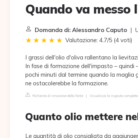
Quando va messo l'
Domanda di: Alessandro Caputo
| U
Valutazione: 4.7/5
(
4 voti
)
I grassi dell'olio d'oliva rallentano la lievitaz
In fase di formazione dell'impasto – quindi 
pochi minuti dal termine quando la maglia gl
ne ostacolerebbe la formazione.
Richiesta di rimozione della fonte
|
Visualizza la risposta comple
Quanto olio mettere ne
Le quantità di olio consigliata da aggiungere 