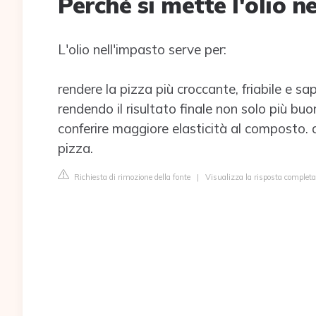
Perché si mette l'olio n
L'olio nell'impasto serve per:
rendere la pizza più croccante, friabile e sap
rendendo il risultato finale non solo più bu
conferire maggiore elasticità al composto. 
pizza.
Richiesta di rimozione della fonte
|
Visualizza la risposta complet