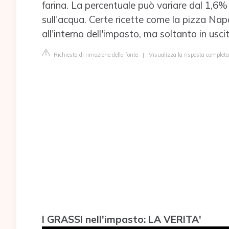
farina. La percentuale può variare dal 1,6% 
sull'acqua. Certe ricette come la pizza Nap
all'interno dell'impasto, ma soltanto in usci
Richiesta di rimozione della fonte
|
Visualizza la risposta complet
I GRASSI nell'impasto: LA VERITA'