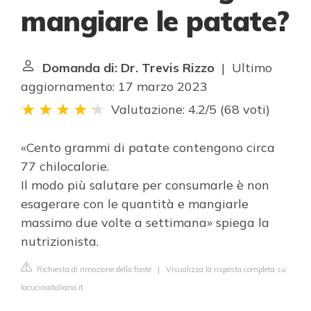
mangiare le patate?
Domanda di: Dr. Trevis Rizzo
| Ultimo
aggiornamento: 17 marzo 2023
Valutazione: 4.2/5
(
68 voti
)
«Cento grammi di patate contengono circa
77 chilocalorie.
Il modo più salutare per consumarle è non
esagerare con le quantità e mangiarle
massimo due volte a settimana» spiega la
nutrizionista.
Richiesta di rimozione della fonte
|
Visualizza la risposta completa su
lacucinaitaliana.it