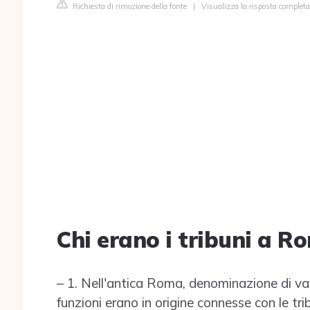
Richiesta di rimozione della fonte
|
Visualizza la risposta completa 
Chi erano i tribuni a R
– 1. Nell'antica Roma, denominazione di varî m
funzioni erano in origine connesse con le trib