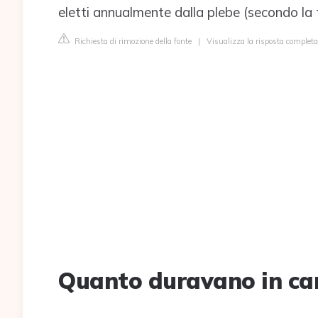
eletti annualmente dalla plebe (secondo la t
Richiesta di rimozione della fonte
|
Visualizza la risposta completa 
Quanto duravano in cari