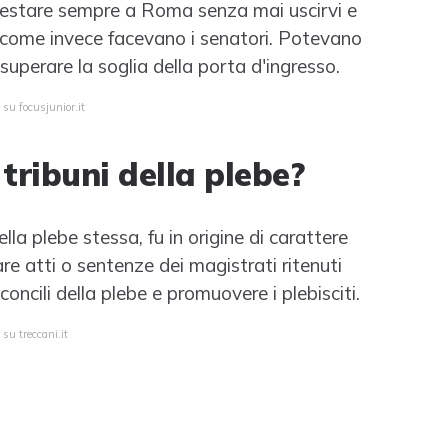
restare sempre a Roma senza mai uscirvi e
, come invece facevano i senatori. Potevano
uperare la soglia della porta d'ingresso.
 su focusjunior.it
 tribuni della plebe?
lla plebe stessa, fu in origine di carattere
are atti o sentenze dei magistrati ritenuti
i concili della plebe e promuovere i plebisciti.
su treccani.it