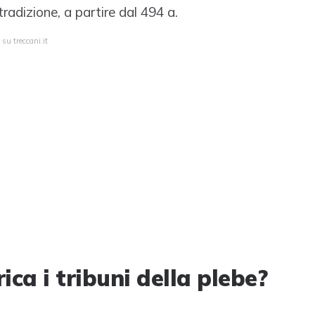
radizione, a partire dal 494 a.
su treccani.it
ca i tribuni della plebe?