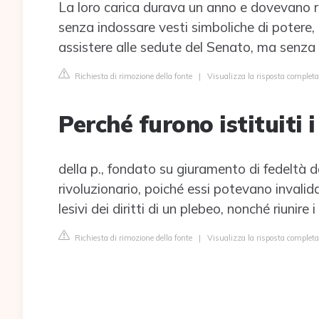
La loro carica durava un anno e dovevano 
senza indossare vesti simboliche di potere
assistere alle sedute del Senato, ma senza s
Richiesta di rimozione della fonte
|
Visualizza la risposta completa
Perché furono istituiti i
della p., fondato su giuramento di fedeltà de
rivoluzionario, poiché essi potevano invalid
lesivi dei diritti di un plebeo, nonché riunire 
Richiesta di rimozione della fonte
|
Visualizza la risposta completa 