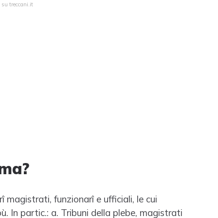
su treccani.it
oma?
agistrati, funzionarî e ufficiali, le cui
ù. In partic.: a. Tribuni della plebe, magistrati