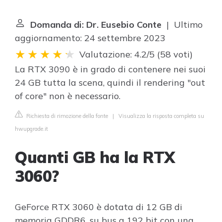
Domanda di: Dr. Eusebio Conte
| Ultimo
aggiornamento: 24 settembre 2023
Valutazione: 4.2/5
(
58 voti
)
La RTX 3090 è in grado di contenere nei suoi
24 GB tutta la scena, quindi il rendering "out
of core" non è necessario.
Richiesta di rimozione della fonte
|
Visualizza la risposta completa su
hwupgrade.it
Quanti GB ha la RTX
3060?
GeForce RTX 3060 è dotata di 12 GB di
memoria GDDR6, su bus a 192 bit con una