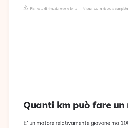
Richiesta di rimozione della fonte
|
Visualizza la risposta completa
Quanti km può fare un
E' un motore relativamente giovane ma 100