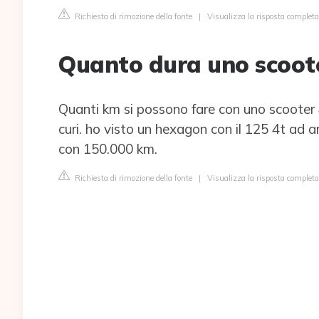
Richiesta di rimozione della fonte
|
Visualizza la risposta completa
Quanto dura uno scoot
Quanti km si possono fare con uno scooter 4
curi. ho visto un hexagon con il 125 4t ad 
con 150.000 km.
Richiesta di rimozione della fonte
|
Visualizza la risposta completa