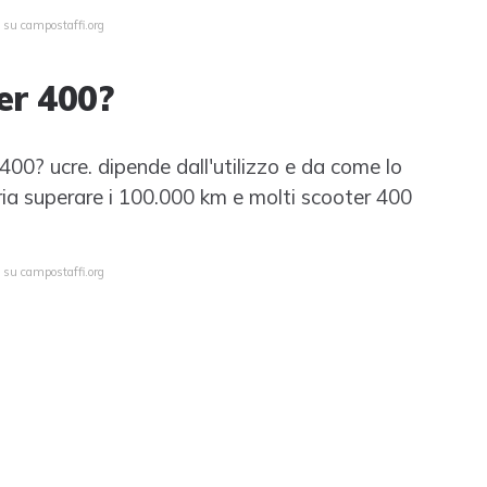
 su campostaffi.org
er 400?
00? ucre. dipende dall'utilizzo e da come lo
aria superare i 100.000 km e molti scooter 400
 su campostaffi.org