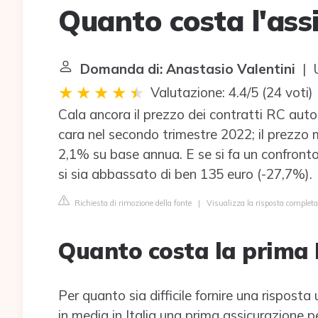
Quanto costa l'ass
Domanda di: Anastasio Valentini
| U
Valutazione: 4.4/5
(
24 voti
)
Cala ancora il prezzo dei contratti RC auto.
cara nel secondo trimestre 2022; il prezzo 
2,1% su base annua. E se si fa un confronto 
si sia abbassato di ben 135 euro (-27,7%).
Richiesta di rimozione della fonte
|
Visualizza la risposta completa
Quanto costa la prima
Per quanto sia difficile fornire una rispost
in media in Italia una prima assicurazione 