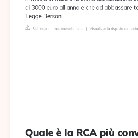
ai 3000 euro all'anno e che ad abbassare tal
Legge Bersani.
Richiesta di rimozione della fonte
|
Visualizza la risposta completa 
Quale è la RCA più con