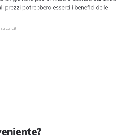
i prezzi potrebbero esserci i benefici delle
su zorro.it
veniente?