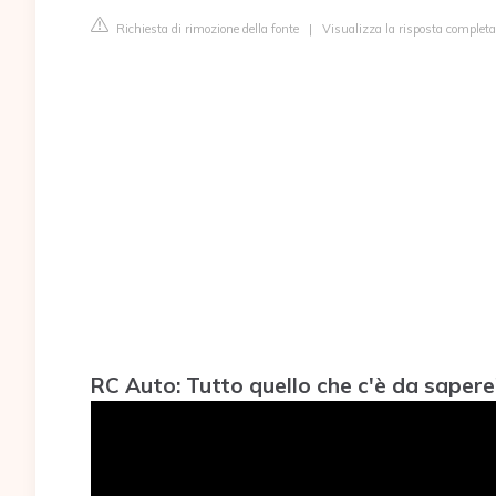
Richiesta di rimozione della fonte
|
Visualizza la risposta completa
RC Auto: Tutto quello che c'è da sapere!