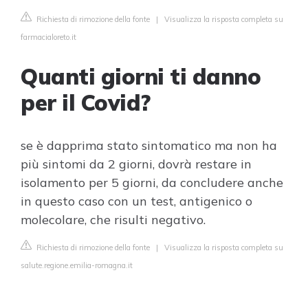
Richiesta di rimozione della fonte
|
Visualizza la risposta completa su
farmacialoreto.it
Quanti giorni ti danno
per il Covid?
se è dapprima stato sintomatico ma non ha
più sintomi da 2 giorni, dovrà restare in
isolamento per 5 giorni, da concludere anche
in questo caso con un test, antigenico o
molecolare, che risulti negativo.
Richiesta di rimozione della fonte
|
Visualizza la risposta completa su
salute.regione.emilia-romagna.it